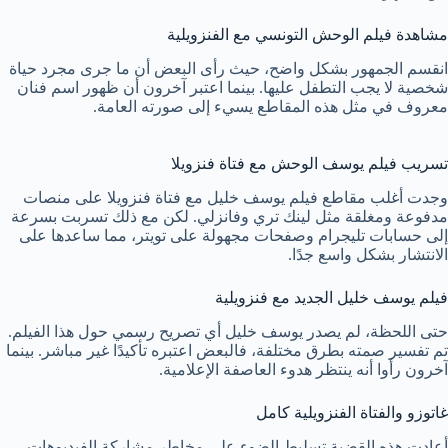
مشاهدة فيلم الوحش التونسي مع الفنزويلية
انقسم الجمهور بشكل واضح، حيث رأى البعض أن ما جرى مجرد حياة
شخصية لا يجب التطفل عليها. بينما اعتبر آخرون أن ظهور اسم فنان
معروف في مثل هذه المقاطع يسيء إلى صورته العامة.
تسريب فيلم يوسف الوحش مع فتاة فنزويلا
وجدت أغلب مقاطع فيلم يوسف خليل مع فتاة فنزويلا على منصات
مدفوعة ومغلقة مثل لينك تري وفانزلي. لكن مع ذلك تسربت بسرعة
إلى حسابات تليجرام وصفحات مجهولة على تويتر، مما ساعدها على
الانتشار بشكل واسع جدًا.
فيلم يوسف خليل الجديد مع فنزويلية
حتى اللحظة، لم يصدر يوسف خليل أي تصريح رسمي حول هذا الفيلم.
تم تفسير صمته بطرق مختلفة، فالبعض اعتبره تأكيدًا غير مباشر. بينما
آخرون رأوا أنه ينتظر هدوء العاصفة الإعلامية.
غاتوزو والفتاة الفنزويلية كامل
أعادت هذه القضية تسليط الضوء على مخاطر مشاركة الفيديوهات