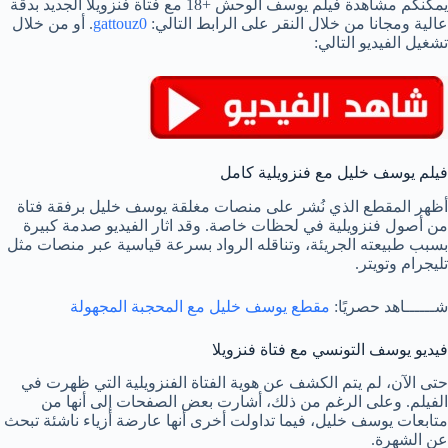
يمكنكم مشاهدة فيلم يوسف الوحش +18 مع فتاة فنزويلا الجديد بدقة
عالية ومجانا من خلال النقر على الرابط التالي:
gattouz0
. أو من خلال
تشغيل الفيديو التالي:
فيلم يوسف خليل مع فنزويلية كامل
أظهر المقطع الذي نُشر على منصات مغلقة يوسف خليل برفقة فتاة
من أصول فنزويلية في لحظات خاصة. وقد اثار الفيديو صدمة كبيرة
بسبب طبيعته الجريئة، وتناقله الرواد بسرعة قياسية عبر منصات مثل
تليجرام وتويتر.
شــــــاهد حصريًا:
مقطع يوسف خليل مع المحجبة المجهولة
فيديو يوسف التونسي مع فتاة فنزويلا
حتى الآن، لم يتم الكشف عن هوية الفتاة الفنزويلية التي ظهرت في
الفيلم. وعلى الرغم من ذلك، أشارت بعض الصفحات إلى أنها من
متابعات يوسف خليل، فيما تداولت أخرى أنها عارضة أزياء ناشئة تبحث
عن الشهرة.