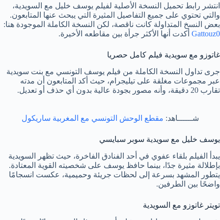
انتشر رابط تحميل النسخة الأصلية لفيلم يوسف خليل مع السويدية،
والتي تحتوي على جميع التفاصيل المثيرة التي يبحث عنها المتابعون.
بعض النسخ المتداولة كانت ناقصة، لكن النسخة الكاملة الموجودة هنا:
Gattouz0
أكدت أنها الأكثر جرأة بين مقاطعه الأخيرة.
غاتوزو مع سويدية فيلم كامل حصريا
جرى تداول النسخة الكاملة من فيلم يوسف التونسي مع بنت سويدية
عبر مجموعات مغلقة على تيليجرام، حيث أكد المتابعون أن مدته
تقارب 20 دقيقة، وأنه مصور بجودة عالية بدون أي حذف أو تعديل.
شــــــاهد:
مقطع الوحش التونسي مع المغربية ساريكول
يوسف خليل مع سويدية سوبر سبايسي
يبدأ الفيلم بلقاء عفوي في أحد الفنادق الفاخرة، حيث تظهر السويدية
بإطلالة مثيرة جدًا، بينما حافظ يوسف على شخصيته القوية المعتادة.
يتطور المشهد بسرعة إلى لحظات جريئة وحميمية، عكست انسجامًا
واضحًا بين الطرفين.
تويتر غاتوزو مع السويدية