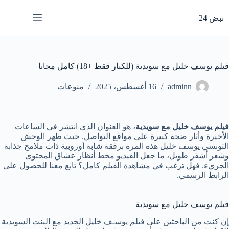
لتجاوز
لى
نبض 24
لمحتوى
فيلم يوسف خليل مع سويدية (للكبار فقط +18) كامل مجانا
adminn
16 أغسطس، 2025
منوعات
فيلم يوسف خليل مع سويدية
، هو العنوان الذي انتشر في الساعات
الأخيرة وأثار ضجة كبيرة على مواقع التواصل. حيث ظهر الوحش
التونسي يوسف خليل هذه المرة برفقة شابة أوروبية ذات ملامح جذابة
وشعر أشقر طويل، ما جعل الفيديو محط أنظار عشاق المحتوى
الجريء. فهل ترغب في مشاهدة الفيلم كامل؟ تابع معنا للحصول على
الرابط الرسمي.
فيلم يوسف خليل مع سويدية
إن كنت من الباحثين على فيلم يوسـف خليل الجديد مع البنت السويدية