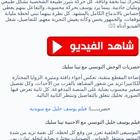
تتحرك تينا بخفة وأناقة، كل حركة بتبرز طبيعة الشخصية بشكل طبيعي
ومليان جاذبية. بينما يرد يوسف بحركة محسوبة، والتفاعل بينهم يعطي
إحساس بالاندماج الكامل بالمشهد. كل نظرة بينهما تبني لحظة مليانة
توقعات، والجمهور يحس وكأنه يعيش التجربة معهم. للتفاصيل، شغل
الفيديو أدناه 👇🏻:
حصريات الوحش التونسي مع تينا سليك
إضاءة المقطع متقنة، تعكس أجواء دافئة ومثيرة. الزوايا المختارة
للكاميرا تزيد من شعور المشاهد بالقرب من الأحداث، وكل تفصيل
صغير محسوب بعناية على المنصة المدفوعة. كل ثانية تعرض فيها
الصورة، تخليك تتعلق بالتفاصيل وتنتظر الثانية التالية.
حصريـــــا:
فيلم يوسف خليل مع سويدية
فيلم يوسف خليل التونسي مع الاجنبية تينا سليك
الموسيقى الخلفية تعزز من وقع كل لحظة، كل نغمة تزيد من شدة
المشهد وتشغل الحواس. الصوتيات مختارة بعناية لتخلق توازن بين