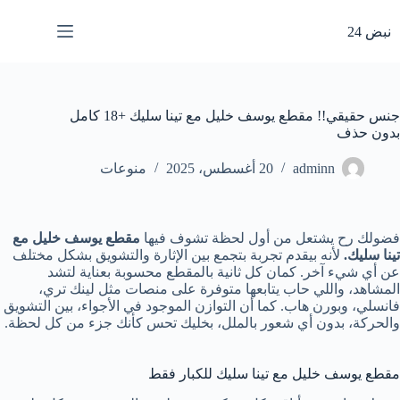
لتجاوز
لى
نبض 24
لمحتوى
جنس حقيقي!! مقطع يوسف خليل مع تينا سليك +18 كامل
بدون حذف
adminn
20 أغسطس، 2025
منوعات
فضولك رح يشتعل من أول لحظة تشوف فيها
مقطع
يوسف خليل مع
تينا سليك.
لأنه بيقدم تجربة بتجمع بين الإثارة والتشويق بشكل مختلف
عن أي شيء آخر. كمان كل ثانية بالمقطع محسوبة بعناية لتشد
المشاهد، واللي حاب يتابعها متوفرة على منصات مثل لينك تري،
فانسلي، وبورن هاب. كما أن التوازن الموجود في الأجواء، بين التشويق
والحركة، بدون أي شعور بالملل، بخليك تحس كأنك جزء من كل لحظة.
مقطع يوسف خليل مع تينا سليك للكبار فقط