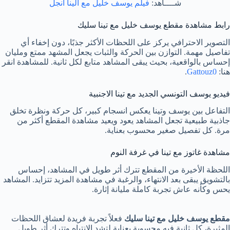
شــــاهد:
فيلم يوسف خليل مع الينا انجل
رابط مشاهدة مقطع يوسف خليل مع تينا سليك
التصوير الاحترافي يركز على اللحظات الأكثر جذبًا، دون إخفاء أي
تفاصيل مهمة. التوازن بين الحركة والثبات يجعل المشهد ممتع ومليان
إحساس بالواقعية، بحيث يبقى المشاهد متابع لكل ثانية. للمشاهدة انقر
هنا:
Gattouz0
.
فيديو يوسف التونسي الجديد مع تينا الاجنبية
التفاعل بين يوسف وتينا يعكس انسجام كبير، كل حركة ونظرة تخلق
جاذبية طبيعية تجعل المشاهد يعود ويعيد مشاهدة المقطع أكثر من
مرة. كل تفصيل صغير محسوب بعناية.
مشاهدة غاتوز مع تينا في غرفة النوم
اللحظة الأخيرة من المقطع تترك أثر طويل في المشاهد، إحساس
بالتشويق يبقى بعد الانتهاء، والرغبة في مشاهدة المزيد تتزايد. المشاهد
يحس وكأنه عاش تجربة كاملة مليانة إثارة.
مقطع يوسف خليل مع تينا سليك
فعلاً تجربة فريدة لعشاق اللحظات
المثيرة، كل ثانية فيه محسوبة بعناية لتشد الانتباه وتترك أثر طويل.