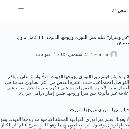
لتجاوز
لى
نبض 24
لمحتوى
“نار وشرار” فيلم ميرا النوري وزوجها الديوث +18 كامل بدون
تغبيش
adminn
27 سبتمبر، 2025
منوعات
اثار عنوان
فيلم ميرا النوري وزوجها الديوث
جدلًا واسعًا على مواقع
التواصل الاجتماعي. حيث اعتبره البعض من أكثر العناوين صدمة في
أعمال ميرا الأخيرة. العمل اعتمد على فكرة مثيرة للجدل تقوم على
علاقة غير مألوفة بين ميرا وزوجها ضمن إطار درامي جريء.
فيلم ميرا النوري وزوجها الديوث
لا يفوتك فيلم ميرا نوري العراقية الممثلة الإباحية مع زوجها الديوث وهو
يجيبلها رجال وفحول غرب ينامون وياها وهو كاعد يتفرج فيلم نار للكبار