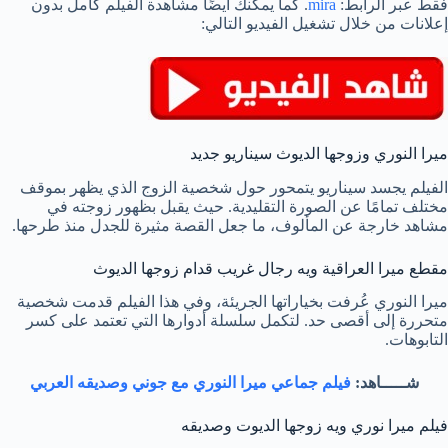
فقط عبر الرابط:
mira
. كما يمكنك أيضًا مشاهدة الفيلم كامل بدون
إعلانات من خلال تشغيل الفيديو التالي:
ميرا النوري وزوجها الديوث سيناريو جديد
الفيلم يجسد سيناريو يتمحور حول شخصية الزوج الذي يظهر بموقف
مختلف تمامًا عن الصورة التقليدية. حيث يقبل بظهور زوجته في
مشاهد خارجة عن المألوف، ما جعل القصة مثيرة للجدل منذ طرحها.
مقطع ميرا العراقية ويه رجال غريب قدام زوجها الديوث
ميرا النوري عُرفت بخياراتها الجريئة، وفي هذا الفيلم قدمت شخصية
متحررة إلى أقصى حد. لتكمل سلسلة أدوارها التي تعتمد على كسر
التابوهات.
شـــــاهد:
فيلم جماعي ميرا النوري مع جوني وصديقه العربي
فيلم ميرا نوري ويه زوجها الديوت وصديقه