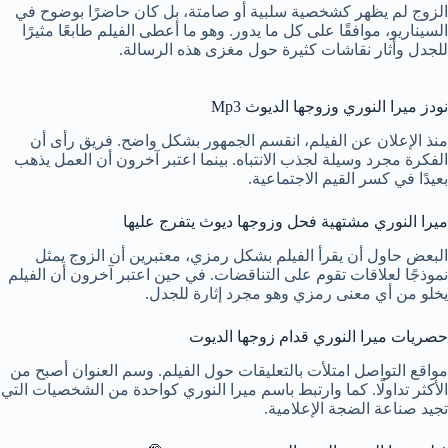
الزوج لم يظهر كشخصية سلبية أو صامتة، بل كان حاضرًا بوضوح في
السيناريو، موافقًا على كل ما يدور. وهو ما أعطى الفيلم طابعًا مثيرًا
للجدل وأثار نقاشات كثيرة حول مغزى هذه الرسالة.
نودز ميرا النوري وزوجها الديوث Mp3
منذ الإعلان عن الفيلم، انقسم الجمهور بشكل واضح. فريق رأى أن
الفكرة مجرد وسيلة لجذب الانتباه. بينما اعتبر آخرون أن العمل يذهب
بعيدًا في كسر القيم الاجتماعية.
ميرا النوري مشتهية فحل وزوجها ديوث يتفرج عليها
البعض حاول أن يقرأ الفيلم بشكل رمزي، معتبرين أن الزوج يمثل
نموذجًا لعلاقات تقوم على التناقضات. في حين اعتبر آخرون أن الفيلم
يخلو من أي معنى رمزي وهو مجرد إثارة للجدل.
حصريات ميرا النوري قدام زوجها الديوت
مواقع التواصل امتلأت بالتعليقات حول الفيلم. وسم العنوان أصبح من
الأكثر تداولًا. كما وارتبط باسم ميرا النوري كواحدة من الشخصيات التي
تجيد صناعة الضجة الإعلامية.