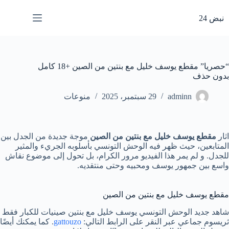
لتجاوز
لى
نبض 24
لمحتوى
“حصريا” مقطع يوسف خليل مع بنتين من الصين +18 كامل
بدون حذف
adminn
29 سبتمبر، 2025
منوعات
اثار
مقطع يوسف خليل مع بنتين من الصين
موجة جديدة من الجدل بين
المتابعين، حيث ظهر فيه الوحش التونسي بأسلوبه الجريء والمثير
للجدل. و لم يمر هذا الفيديو مرور الكرام، بل تحول إلى موضوع نقاش
واسع بين جمهور يوسف ومحبيه وحتى منتقديه.
مقطع يوسف خليل مع بنتين من الصين
شاهد جديد الوحش التونسي يوسف خليل مع بنتين صينيات للكبار فقط
ثريسوم جماعي عبر النقر على الرابط التالي:
gattouzo
. كما يمكنك أيضًا