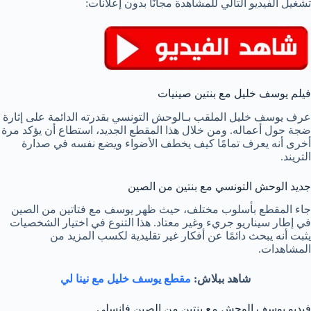
تشغيل الفيديو التالي للمشاهدة مجانًا بدون إعلانات:
فيلم يوسف خليل مع بنتين صينيات
عرف يوسف خليل الملقب بـالوحش التونسي بقدرته الدائمة على إثارة
ضجة حول أعماله. ومن خلال هذا المقطع الجديد، استطاع أن يؤكد مرة
أخرى أنه يعرف تمامًا كيف يخطف الأضواء ويضع نفسه في صدارة
التريند.
جديد الوحش التونسي مع بنتين من الصين
جاء المقطع بأسلوب مختلف، حيث ظهر يوسف مع فتاتين من الصين
في إطار سيناريو جريء وغير معتاد. هذا التنوع في اختيار الشخصيات
يثبت أنه يبحث دائمًا عن أفكار غير تقليدية لكسب المزيد من
المشاهدات.
شاهد ببلاش:
مقطع يوسف خليل مع نينا لي
فيديو يوسف الوحش مع بنتين من الصين فانسلي