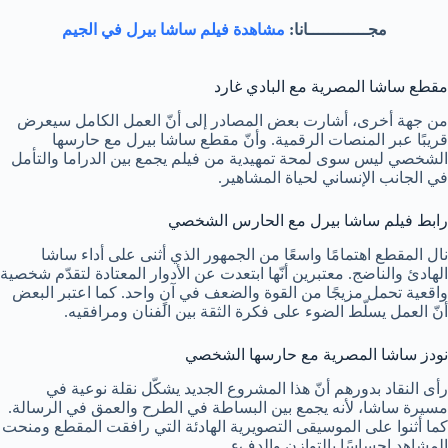
مجــــــــــــانا:
مشاهدة فيلم ساشا بيرل في الجيم
مقطع ساشا المصرية مع البادي غارد
من جهة أخرى، أشارت بعض المصادر إلى أنّ العمل الكامل سيعرض
قريبًا عبر المنصات الرقمية. وأنّ مقطع ساشا بيرل مع حارسها
الشخصي ليس سوى لمحة تمهيدية من فيلم يجمع بين الدراما والتأمل
في الجانب الإنساني لحياة المشاهير.
رابط فيلم ساشا بيرل مع الحارس الشخصي
نال المقطع اهتمامًا واسعًا من الجمهور الذي أثنى على أداء ساشا
الهادئ والناضج. معتبرين أنّها ابتعدت عن الأدوار المعتادة لتقدّم شخصية
واقعية تحمل مزيجًا من القوة والضعف في آنٍ واحد. كما اعتبر البعض
أنّ العمل يسلّط الضوء على فكرة الثقة بين الفنان ومرافقيه.
نودز ساشا المصرية مع حارسها الشخصي
رأى النقاد بدورهم أنّ هذا المشروع الجديد يشكّل نقلة نوعية في
مسيرة ساشا، لأنه يجمع بين البساطة في الطرح والعمق في الرسالة.
كما أثنوا على الموسيقى التصويرية الهادئة التي رافقت المقطع ومنحت
المشاهد إحساسًا بالتوازن والدفء.