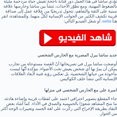
تؤدي ساشا في هذا العمل دور فنانة ناجحة تعيش حياة مزدحمة مليئة
بالضغوط المهنية. ومع تطوّر الأحداث، تنشأ بين ساشا وحارسها علاقة
مبنية على الثقة والتفاهم، تتحول تدريجيًا من علاقة عمل إلى صداقة
قريبة تكشف الكثير من الجوانب الإنسانية لكلٍّ منهما. وللمشاهدة، انقر
هنا
sasha
. أو شغل الفيديو التالي:
جديد ساشا بيرل المصرية مع الحارس الشخصي
أوضحت ساشا بيرل في تصريحاتها أنّ القصة مستوحاة من تجارب
يمكن أن يمرّ بها أي شخص يعيش تحت الأضواء. مؤكدة أنّها ليست
مأخوذة من حياتها الشخصية. بل تعكس رؤية فنية لأبعاد العلاقات
الإنسانية التي تنشأ خلف الكواليس.
اميرة علي مع الحارس الشخصي في منزلها
جاء المقطع بتصوير احترافي اعتمد على لقطات قريبة وإضاءة هادئة،
ما منح المشاهد شعورًا بالحميمية والصدق في الأداء. كما أشاد بعض
النقاد بطريقة الإخراج التي ركّزت على لغة الجسد وتعبيرات الوجه أكثر
من الحوار.