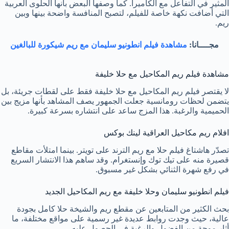
المثير في التفاعل مع الكاميرا. كما وصفها البعض بأنها الحلوى العربية
التي أضافت نكهة خاصة للفيلم، لتصبح المنافسة واضحة بينها وبين
ريم.
مجــــانا:
مشاهدة فيلم انطونيو سليمان مع ريم شيكورة للبالغين
مشاهدة فيلم ريم المكاحيل مع حلا خليفة
لا يقتصر فيلم ريم المكاحيل مع حلا خليفة فقط على لقطات جريئة، بل
يتضمن لحظات رومانسية جعلت الجمهور يصف المشاهد بأنها مزيج بين
الحميمية والرغبة. هذا المزج ساعد على انتشاره بسرعة كبيرة.
افلام ريم مكاحيل العراقية لينك بوكس
تصدّر هاشتاغ فيلم حلا مع ريم الترند على تويتر. بينما امتلأت مقاطع
قصيرة منه على تيك توك وإنستغرام. وقد ساهم هذا الانتشار السريع
في رفع شهرة الثنائي بشكل غير مسبوق.
فيلم انطونيو سليمان وحلا خليفة مع ريم المكاحيل الجديد
بحث الكثير من المتابعين عن مقطع ريم والشيخة حلا كامل بجودة
عالية، حيث وجدت روابط عديدة غير رسمية على مواقع مختلفة، ما
أثار موجة من الفضول والرغبة في الحصول عليه.