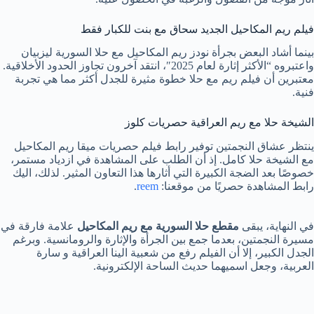
فيلم ريم المكاحيل الجديد سحاق مع بنت للكبار فقط
بينما أشاد البعض بجرأة نودز ريم المكاحيل مع حلا السورية ليزبيان
واعتبروه “الأكثر إثارة لعام 2025″، انتقد آخرون تجاوز الحدود الأخلاقية.
معتبرين أن فيلم ريم مع حلا خطوة مثيرة للجدل أكثر مما هي تجربة
فنية.
الشيخة حلا مع ريم العراقية حصريات كلوز
ينتظر عشاق النجمتين توفير رابط فيلم حصريات ميقا ريم المكاحيل
مع الشيخة حلا كامل. إذ أن الطلب على المشاهدة في ازدياد مستمر،
خصوصًا بعد الضجة الكبيرة التي أثارها هذا التعاون المثير. لذلك، اليك
رابط المشاهدة حصريًا من موقعنا:
reem
.
في النهاية، يبقى
مقطع حلا السورية مع ريم المكاحيل
علامة فارقة في
مسيرة النجمتين، بعدما جمع بين الجرأة والإثارة والرومانسية. وبرغم
الجدل الكبير، إلا أن الفيلم رفع من شعبية الينا العراقية و سارة
العربية، وجعل اسميهما حديث الساحة الإلكترونية.