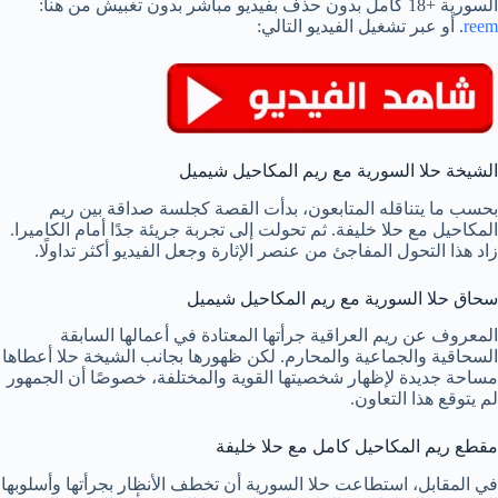
السورية +18 كامل بدون حذف بفيديو مباشر بدون تغبيش من هنا:
reem
. أو عبر تشغيل الفيديو التالي:
الشيخة حلا السورية مع ريم المكاحيل شيميل
بحسب ما يتناقله المتابعون، بدأت القصة كجلسة صداقة بين ريم
المكاحيل مع حلا خليفة. ثم تحولت إلى تجربة جريئة جدًا أمام الكاميرا.
زاد هذا التحول المفاجئ من عنصر الإثارة وجعل الفيديو أكثر تداولًا.
سحاق حلا السورية مع ريم المكاحيل شيميل
المعروف عن ريم العراقية جرأتها المعتادة في أعمالها السابقة
السحاقية والجماعية والمحارم. لكن ظهورها بجانب الشيخة حلا أعطاها
مساحة جديدة لإظهار شخصيتها القوية والمختلفة، خصوصًا أن الجمهور
لم يتوقع هذا التعاون.
مقطع ريم المكاحيل كامل مع حلا خليفة
في المقابل، استطاعت حلا السورية أن تخطف الأنظار بجرأتها وأسلوبها