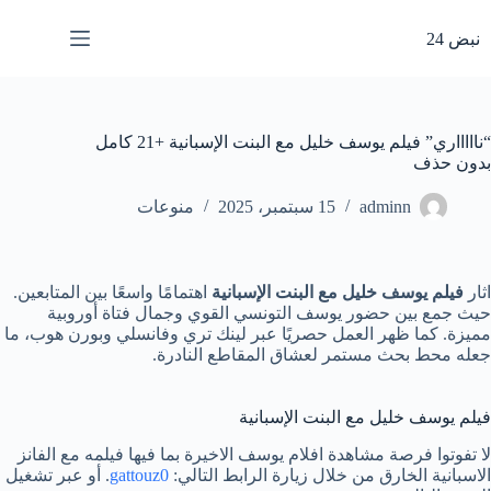
لتجاوز
لى
نبض 24
لمحتوى
“ناااااري” فيلم يوسف خليل مع البنت الإسبانية +21 كامل
بدون حذف
adminn
15 سبتمبر، 2025
منوعات
اثار
فيلم يوسف خليل مع البنت الإسبانية
اهتمامًا واسعًا بين المتابعين.
حيث جمع بين حضور يوسف التونسي القوي وجمال فتاة أوروبية
مميزة. كما ظهر العمل حصريًا عبر لينك تري وفانسلي وبورن هوب، ما
جعله محط بحث مستمر لعشاق المقاطع النادرة.
فيلم يوسف خليل مع البنت الإسبانية
لا تفوتوا فرصة مشاهدة افلام يوسف الاخيرة بما فيها فيلمه مع الفانز
الاسبانية الخارق من خلال زيارة الرابط التالي:
gattouz0
. أو عبر تشغيل