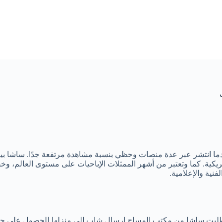
ما انتشر عبر عدة منصات وحظي بنسبة مشاهدة مرتفعة جدًا. ساشا بيرل
يم في الولايات المتحدة الأمريكية. كما وتعتبر من أشهر الممثلات الإباحيات على مست
نية والإعلامية.
لبت ساشا من مكتب المساج إرسال شاب إلى منزلها للحصول على جلسة م