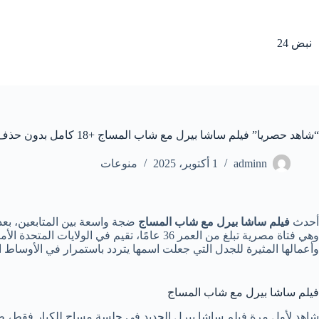
لتجاوز
لى
لمحتوى
نبض 24
“شاهد حصريا” فيلم ساشا بيرل مع شاب المساج +18 كامل بدون حذف
adminn
1 أكتوبر، 2025
منوعات
أحدث
فيلم ساشا بيرل مع شاب المساج
ضجة واسعة بين المتابعين، بعد
وهي فتاة مصرية تبلغ من العمر 36 عامًا، تق
وأعمالها المثيرة للجدل التي جعلت اسمها يتردد باستمرار في الأوساط الف
فيلم ساشا بيرل مع شاب المساج
شاهد لأول مرة فيلم ساشا بيرل الجديد في جلسة مساج للكبار فقط، ط