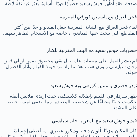
صدفة. فقد أظهر جوش سعيد حضورًا قويًا وأسلوبًا يعبّر عن ثقة لافتة.
فخر العراق مع ياسمين كورفي المغربية
لقاء فخر العراق مع الشابة المغربية جعل الفيديو واحدًا من أكثر
المقاطع التي يبحث عنها المتابعون، خاصة مع الانسجام الظاهر بينهما.
حصريات جوش سعيد مع البنت المغربية للكبار
لم ينشر العمل على منصات عامة، بل بقي محصورًا ضمن اونلي فانز
وفان سبايسي وبورن هوب. هذا ما زاد من قيمة الفيلم وأثار الفضول
حوله.
نودز حصري ياسمين كورفي ويه جوش سعيد
ظهر سردار في الفيلم بإطلالة كلاسيكية، حيث ارتدى ملابس أنيقة
عكست جانبًا مختلفًا عن شخصيته المعتادة، مما أضفى لمسة خاصة
على المشهد.
فيديو جوش سعيد مع المغربية فان سبايسي
كان المكان مزينًا بألوان دافئة وديكور عصري، ما أعطى إحساسًا
بالهدوء والانسجام. هذه التفاصيل ساعدت في جعل الفيلم أكثر قربًا من