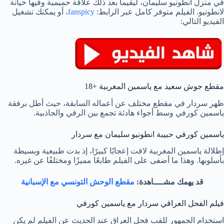
في منزل انطونيو سليمان، ليقيما بعد ذلك علاقة حميمية وفيها خيانة
لانطونيو. الفيلم متوفر كامل عبر الرابط:
fanspicy
، أو يمكنك تشغيل
الفيديو التالي:
مقطع جوش سعيد مع ياسمين المغربية +18
ظهر سردار في مقطع مختلف عن أعماله السابقة، حيث أطل برفقة
ياسمين كورفي وسط أجواء هادئة تجمع بين الرقي والجاذبية.
ياسمين كورفي حبيبة انطونيو سليمان مع سردار
إطلالة ياسمين المغربية لاقت إعجابًا كبيرًا، إذ بدت طبيعية وبسيطة
بأسلوبها. وهذا ما أضفى على الفيلم طابعًا مميزًا ومختلفًا عن غيره.
قد يهمك مشــــاهدة:
مقطع الوحش التونسي مع الإسبانية
فيلم الفحل العراقي سردار مع ياسمين كورفي
استخدام الجمهور للقب فحل العراق عند الحديث عن الفيلم لم يكن