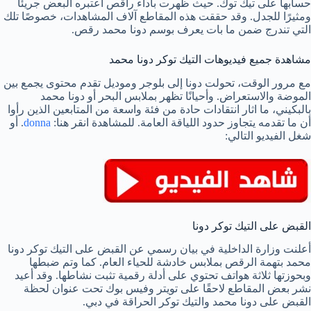
حسابها على تيك توك. حيث ظهرت بأداء راقص اعتبره البعض جريئًا
ومثيرًا للجدل. وقد حققت هذه المقاطع آلاف المشاهدات، خصوصًا تلك
التي تندرج ضمن ما بات يعرف بوسم دونا محمد رقص.
مشاهدة جميع فيديوهات التيك توكر دونا محمد
مع مرور الوقت، تحولت دونا إلى بلوجر وموديل تقدم محتوى يجمع بين
الموضة والاستعراض. وأحيانًا تظهر بملابس البحر أو دونا محمد
بالبكيني، ما اثار انتقادات حادة من فئة واسعة من المتابعين الذين رأوا
أن ما تقدمه يتجاوز حدود اللياقة العامة. للمشاهدة انقر هنا:
donna
. أو
شغل الفيديو التالي:
القبض على التيك توكر دونا
أعلنت وزارة الداخلية في بيان رسمي عن القبض على التيك توكر دونا
محمد بتهمة الرقص بملابس خادشة للحياء العام. كما وتم ضبطها
وبحوزتها ثلاثة هواتف تحتوي على أدلة رقمية تثبت نشاطها. وقد أعيد
نشر بعض المقاطع لاحقًا على تويتر وفيس بوك تحت عنوان لحظة
القبض على دونا محمد والتيك توكر الحراقة في دبي.