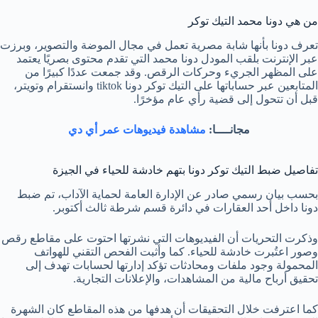
من هي دونا محمد التيك توكر
تعرف دونا بأنها شابة مصرية تعمل في مجال الموضة والتصوير، وبرزت
عبر الإنترنت بلقب المودل دونا محمد التي تقدم محتوى بصريًا يعتمد
على المظهر الجريء وحركات الرقص. وقد جمعت عددًا كبيرًا من
المتابعين عبر حساباتها على التيك توكر دونا tiktok وانستقرام وتويتر،
قبل أن تتحول إلى قضية رأي عام مؤخرًا.
مجانــــا:
مشاهدة فيديوهات عمر أي دي
تفاصيل ضبط التيك توكر دونا بتهم خادشة للحياء في الجيزة
بحسب بيان رسمي صادر عن الإدارة العامة لحماية الآداب، تم ضبط
دونا داخل أحد العقارات في دائرة قسم شرطة ثالث أكتوبر.
وذكرت التحريات أن الفيديوهات التي نشرتها احتوت على مقاطع رقص
وصور اعتُبرت خادشة للحياء. كما وأثبت الفحص التقني للهواتف
المحمولة وجود ملفات ومحادثات تؤكد إدارتها لحسابات تهدف إلى
تحقيق أرباح مالية من المشاهدات، والإعلانات التجارية.
كما اعترفت خلال التحقيقات أن هدفها من هذه المقاطع كان الشهرة