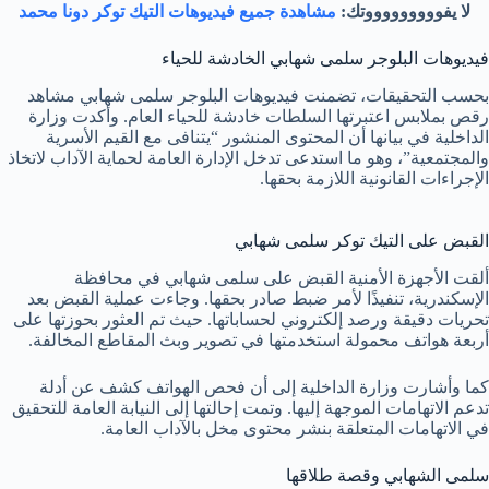
لا يفوووووووووتك:
مشاهدة جميع فيديوهات التيك توكر دونا محمد
فيديوهات البلوجر سلمى شهابي الخادشة للحياء
بحسب التحقيقات، تضمنت فيديوهات البلوجر سلمى شهابي مشاهد
رقص بملابس اعتبرتها السلطات خادشة للحياء العام. وأكدت وزارة
الداخلية في بيانها أن المحتوى المنشور “يتنافى مع القيم الأسرية
والمجتمعية”، وهو ما استدعى تدخل الإدارة العامة لحماية الآداب لاتخاذ
الإجراءات القانونية اللازمة بحقها.
القبض على التيك توكر سلمى شهابي
ألقت الأجهزة الأمنية القبض على سلمى شهابي في محافظة
الإسكندرية، تنفيذًا لأمر ضبط صادر بحقها. وجاءت عملية القبض بعد
تحريات دقيقة ورصد إلكتروني لحساباتها. حيث تم العثور بحوزتها على
أربعة هواتف محمولة استخدمتها في تصوير وبث المقاطع المخالفة.
كما وأشارت وزارة الداخلية إلى أن فحص الهواتف كشف عن أدلة
تدعم الاتهامات الموجهة إليها. وتمت إحالتها إلى النيابة العامة للتحقيق
في الاتهامات المتعلقة بنشر محتوى مخل بالآداب العامة.
سلمى الشهابي وقصة طلاقها