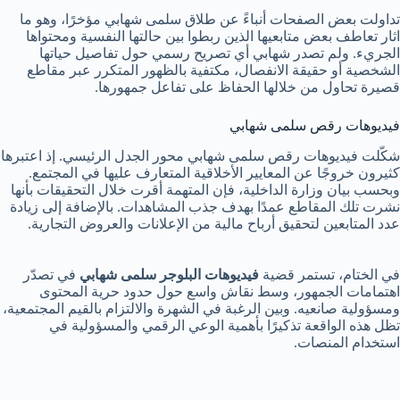
تداولت بعض الصفحات أنباءً عن طلاق سلمى شهابي مؤخرًا، وهو ما
اثار تعاطف بعض متابعيها الذين ربطوا بين حالتها النفسية ومحتواها
الجريء. ولم تصدر شهابي أي تصريح رسمي حول تفاصيل حياتها
الشخصية أو حقيقة الانفصال، مكتفية بالظهور المتكرر عبر مقاطع
قصيرة تحاول من خلالها الحفاظ على تفاعل جمهورها.
فيديوهات رقص سلمى شهابي
شكّلت فيديوهات رقص سلمى شهابي محور الجدل الرئيسي. إذ اعتبرها
كثيرون خروجًا عن المعايير الأخلاقية المتعارف عليها في المجتمع.
وبحسب بيان وزارة الداخلية، فإن المتهمة أقرت خلال التحقيقات بأنها
نشرت تلك المقاطع عمدًا بهدف جذب المشاهدات. بالإضافة إلى زيادة
عدد المتابعين لتحقيق أرباح مالية من الإعلانات والعروض التجارية.
في الختام، تستمر قضية
فيديوهات البلوجر سلمى شهابي
في تصدّر
اهتمامات الجمهور، وسط نقاش واسع حول حدود حرية المحتوى
ومسؤولية صانعيه. وبين الرغبة في الشهرة والالتزام بالقيم المجتمعية،
تظل هذه الواقعة تذكيرًا بأهمية الوعي الرقمي والمسؤولية في
استخدام المنصات.