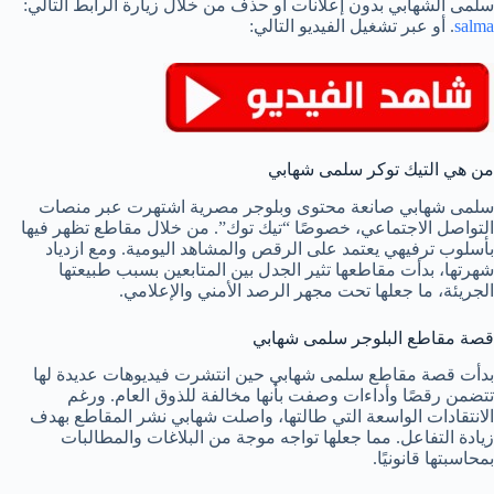
سلمى الشهابي بدون إعلانات أو حذف من خلال زيارة الرابط التالي:
salma
. أو عبر تشغيل الفيديو التالي:
من هي التيك توكر سلمى شهابي
سلمى شهابي صانعة محتوى وبلوجر مصرية اشتهرت عبر منصات
التواصل الاجتماعي، خصوصًا “تيك توك”. من خلال مقاطع تظهر فيها
بأسلوب ترفيهي يعتمد على الرقص والمشاهد اليومية. ومع ازدياد
شهرتها، بدأت مقاطعها تثير الجدل بين المتابعين بسبب طبيعتها
الجريئة، ما جعلها تحت مجهر الرصد الأمني والإعلامي.
قصة مقاطع البلوجر سلمى شهابي
بدأت قصة مقاطع سلمى شهابي حين انتشرت فيديوهات عديدة لها
تتضمن رقصًا وأداءات وصفت بأنها مخالفة للذوق العام. ورغم
الانتقادات الواسعة التي طالتها، واصلت شهابي نشر المقاطع بهدف
زيادة التفاعل. مما جعلها تواجه موجة من البلاغات والمطالبات
بمحاسبتها قانونيًا.