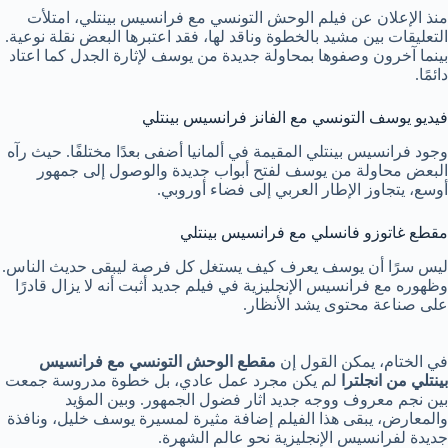
منذ الإعلان عن فيلم الوحش التونسي مع فرانسيس بينتلي، امتلأت
التعليقات بين مشيد بالخطوة وناقد لها، فقد اعتبرها البعض نقلة نوعية.
بينما آخرون وصفوها بمحاولة جديدة من يوسف لإثارة الجدل كما اعتاد
دائمًا.
فيديو يوسف التونسي مع الفانز فرانسيس بينتلي
وجود فرانسيس بينتلي المقيمة في ألمانيا أضفى بعدًا مختلفًا. حيث رآه
البعض محاولة من يوسف لفتح أبواب جديدة والوصول إلى جمهور
أوسع، يتجاوز الإطار العربي إلى فضاء أوروبي.
مقطع غاتوزو فانسلي مع فرانسيس بينتلي
ليس سرًا أن يوسف يعرف كيف يستغل كل فرصة ليبقى حديث الناس.
وظهوره مع فرانسيس الإنجليزية في فيلم جديد أثبت أنه لا يزال قادرًا
على صناعة محتوى يشد الأنظار.
في الختام، يمكن القول إن
مقطع الوحش التونسي مع فرانسيس
بينتلي من انجلترا
لم يكن مجرد عمل عادي، بل خطوة مدروسة جمعت
بين نجم معروف ووجه جديد اثار فضول الجمهور. وبين المؤيد
والمعارض، يبقى هذا الفيلم إضافة مثيرة لمسيرة يوسف خليل، ونافذة
جديدة لفرانسيس الإنجليزية نحو عالم الشهرة.