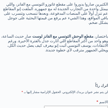
الكثيرين صاروا يدوروا على مقطع غاتوزو التونسي مع الفانز، واللي
بيمثل واحدة من التجارب الجديدة له مع جمهوره. الملفت إنو المقاطع
عم تنزل أولاً على المنصات المدفوعة، وبعدها تنسحب وتتسرب على
باقي المواقع، وهذا الشيء عم يرفع من قيمتها البحثية على جوجل
بشكل ضخم.
باختصار،
مقطع الوحش التونسي مع الفانز لوست
صار حديث الساعة،
وهو واحد من أكتر المقاطع اللي أثارت جدل بالفترة الأخيرة. ورغم
الانتقادات، يوسف التونسي أثبت إنو بيعرف كيف يضل حديث الكل،
ويخلي الجمهور مترقب لأي خطوة جديدة.
اترك ردّاً
لن يتم نشر عنوان بريدك الإلكتروني.
الحقول الإلزامية مشار إليها بـ
*
*
الاسم