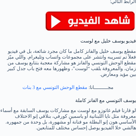
الرابط التالي:
فيديو يوسف خليل مع لوست
مقطع يوسف خليل والفانز كامل ما كان مجرد شائعة، بل في فيديو
فعلاً تم تسريبه وانتشر على مجموعات واتساب وتليغرام. واللي ميّز
مقطع الوحش التونسي والفانز هو مشاركة معجبة بتتابع يوسف من
زمان، والمعروفة بلقب “لوست”، وظهورها معه فتح باب جدل كبير
بين مؤيد ومعارض.
مجـــــــــانا:
مقطع الوحش التونسي مع 3 بنات
يوسف التونسي مع الفانز كاملة
لو قارنا فيلم غاتوزو مع لوست مع مشاركات يوسف السابقة مع أسماء
معروفة مثل نايا اللبنانية أو ياسمين كورفي، بنلاقي إنو الاختلاف
الأساسي هون إنو البطلة مو فنانة أو مشهورة، بل وحدة من جمهوره.
هالشي خلا الفيديو يوصل إحساس مختلف للمتابعين.