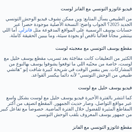
فيديو غاتوزو التونسي مع الفانز لوست
من الطبيعي يسأل المتابع: وين ممكن نشوف فيديو الوحش التونسي
الجديد 2025؟ الجواب واضح: النسخة الأصلية موجودة حصراً عبر
حسابات يوسف الرسمية على المواقع المدفوعة مثل
فانزلي
. أما اللي
بينتشر مجاناً فغالباً ناقص أو بجودة سيئة، وما بيبين الحقيقة كاملة.
مقطع يوسف التونسي مع معجبته لوست
الكثير من التعليقات كانت مفاجَئة بعد تسريب مقطع يوسف خليل مع
لوست، خاصة من محبّيه اللي ما توقعوا يشوفوا يوسف بهالنوع من
المشاركات. بس بنفس الوقت في شريحة كبيرة شافت إنو “هاتشي
طبيعي من الوحش التونسي” لأنه دائماً بيكسر القواعد.
فيديو يوسف خليل مع لوست
كما انتشر بالفترة الأخيرة فيديو يوسف خليل مع لوست بشكل واسع
عبر مواقع التواصل، وصار حديث الجمهور. المقطع اتصنف من أكتر
المقاطع المثيرة للفضول خلال الفترة الماضية. خصوصاً مع تفاعل كبير
من جمهور يوسف المعروف بلقب الوحش التونسي.
مقطع غاتوزو التونسي مع الفانز