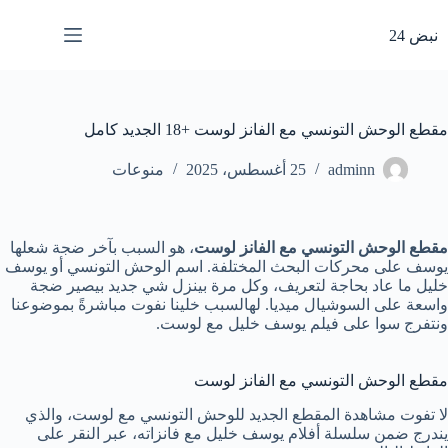
لتجاوز
لى
نبض 24
لمحتوى
مقطع الوحش التونسي مع الفانز لوست +18 الجديد كامل
adminn
25 أغسطس، 2025
منوعات
مقطع الوحش التونسي مع الفانز لوست
، هو السبب بآخر ضجة شعلها
يوسف على محركات البحث المختلفة. اسم الوحش التونسي أو يوسف
خليل ما عاد بحاجة لتعريف، وكل مرة بينزل شي جديد بيصير ضجة
واسعة على السوشيال ميديا. لهالسبب خلينا نفوت مباشرةً بموضوعنا
ونتفرج سوا على فيلم يوسف خليل مع لوست.
مقطع الوحش التونسي مع الفانز لوست
لا تفوت مشاهدة المقطع الجديد للوحش التونسي مع لوست، والذي
يندرج ضمن سلسلة أفلام يوسف خليل مع فانزاته، عبر النقر على