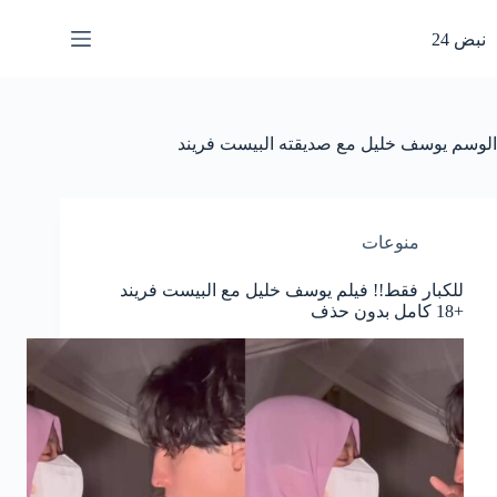
لتجاوز
لى
نبض 24
لمحتوى
الوسم
يوسف خليل مع صديقته البيست فريند
منوعات
للكبار فقط!! فيلم يوسف خليل مع البيست فريند
+18 كامل بدون حذف