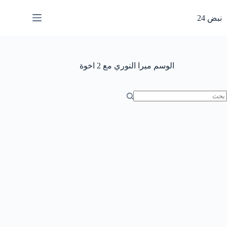
لتجاوز
لى
نبض 24
لمحتوى
الوسم
ميرا النوري مع 2 اخوة
ا
وجد
تائج