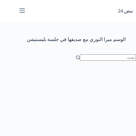
لتجاوز
لى
نبض 24
لمحتوى
الوسم
ميرا النوري مع صديقها في جلسة بليستيشن
ا
وجد
تائج