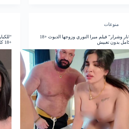
منوعات
“نار وشرار” فيلم ميرا النوري وزوجها الديوث +18
“للكبار
امل بدون تغبيش
+18 كامل مجانا