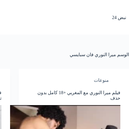
لتجاوز
لى
لمحتوى
نبض 24
الوسم
ميرا النوري فان سبايسي
منوعات
فيلم ميرا النوري مع المغربي +18 كامل بدون
حذف
ت