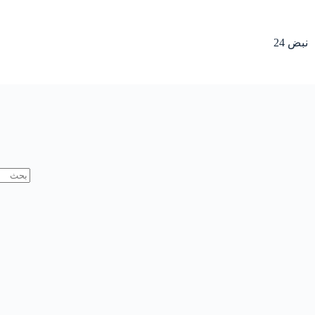
لتجاوز
لى
لمحتوى
نبض 24
لا
توجد
نتائج