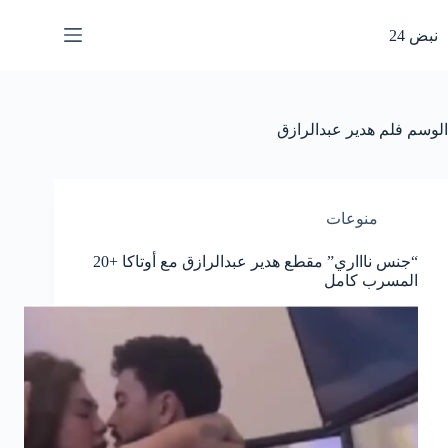
لتجاوز
لى
نبض 24
لمحتوى
الوسم
فلم هدير عبدالرازق
منوعات
“جنس ناااري” مقطع هدير عبدالرازق مع أوتاكا +20
المسرب كامل