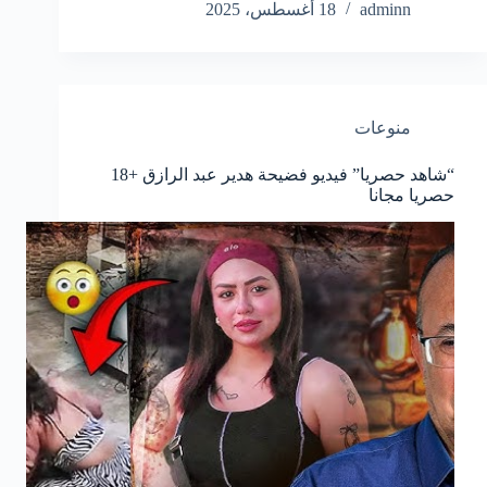
adminn
18 أغسطس، 2025
منوعات
“شاهد حصريا” فيديو فضيحة هدير عبد الرازق +18
حصريا مجانا