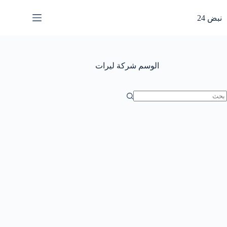
لتجاوز
لى
نبض 24
لمحتوى
الوسم
شركة ليرات
ا
وجد
تائج