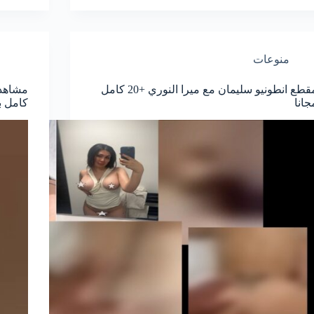
منوعات
مقطع انطونيو سليمان مع ميرا النوري +20 كامل
جانا
كامل ب