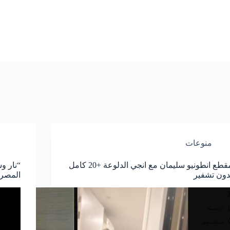
منوعات
مقطع انطونيو سليمان مع انجي الدلوعة +20 كامل
“نار و
دون تشفير
المصرية +18 كا