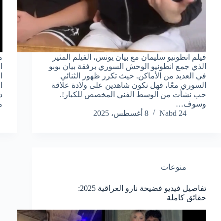
فيلم انطونيو سليمان مع بيان يونس، الفيلم المثير
م
الذي جمع انطونيو الوحش السوري برفقة بيان بوبو
ا
في العديد من الأماكن. حيث تكرر ظهور الثنائي
ا
السوري معًا، فهل نكون شاهدين على ولادة علاقة
ا
حب نشأت من الوسط الفني المخصص للكبار!.
د
وسوف…
م
Nabd 24
8 أغسطس، 2025
منوعات
تفاصيل فيديو فضيحة نارو العراقية 2025:
حقائق كاملة