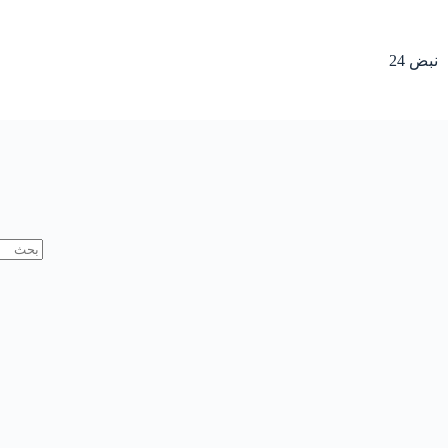
لتجاوز
لى
لمحتوى
نبض 24
لا
توجد
نتائج