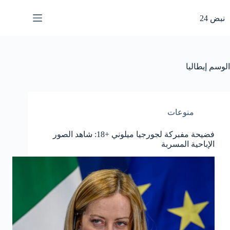
لتجاوز
لى
نبض 24
لمحتوى
الوسم
إيطاليا
منوعات
فضيحة مفبركة لجورجيا ميلوني +18: شاهد الصور
الإباحية المسربة