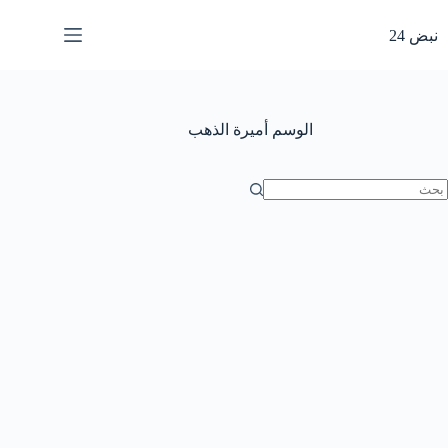
لتجاوز
لى
نبض 24
لمحتوى
الوسم
أميرة الذهب
ا
وجد
تائج